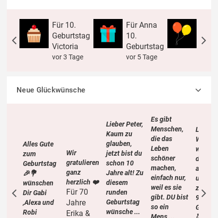
Für 10.
Für Anna
Für 7
Geburtstag
10.
Gebu
Victoria
Geburtstag
Chris
vor 3 Tage
vor 5 Tage
vor 9
Neue Glückwünsche
Es gibt
Lieber Peter,
Menschen,
Liebe 
Kaum zu
die das
Wir
glauben,
Alles Gute
Leben
wünsc
Wir
jetzt bist du
zum
schöner
dir alle
gratulieren
schon 10
Geburtstag
machen,
alles L
ganz
Jahre alt! Zu
🎉💐
einfach nur,
und Gu
herzlich ❤️
diesem
wünschen
weil es sie
zu dei
Für 70
runden
Dir Gabi
gibt. DU bist
95
Jahre
Geburtstag
,Alexa und
so ein
Geburt
wünsche ...
Robi
Erika &
Mens ...
🥰🎉