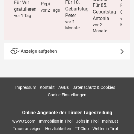
Für 10.
Für Wir
Pepi
Für 85.
Für Li
Geburtstag
gratulieren
vor 2 Tage
Geburtstag
Oma / 
Peter
vor 1 Tag
Antonia
vor 2
vor 2
Monat
vor 2
Monate
Monate
Anzeige aufgeben
Impressum
Kontakt
AGBs
Datenschutz & Cookies
Cookie-Einstellungen
Online Angebote der Tiroler Tageszeitung
www.tt.com
Immobilien in Tirol
Jobs in Tirol
meins.at
Traueranzeigen
Herzlichkeiten
TT Club
Wetter in Tirol